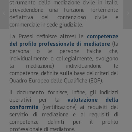
strumento della mediazione civile in Italia,
Uso più intenso dei beni
prevedendone una funzione fortemente
L’
condominiali da parte del bed and
di
deflattiva del contenzioso civile e
breakfast
commerciale in sede giudiziale.
La Prassi definisce altresì le
competenze
del profilo professionale di mediatore
(la
persona o le persone fisiche che,
individualmente o collegialmente, svolgono
la mediazione) individuandone le
competenze, definite sulla base dei criteri del
Quadro Europeo delle Qualifiche (EQF).
Il documento fornisce, infine, gli indirizzi
operativi per la
valutazione della
conformità
(certificazione) ai requisiti del
servizio di mediazione e ai requisiti di
competenze definiti per il profilo
professionale di mediatore.