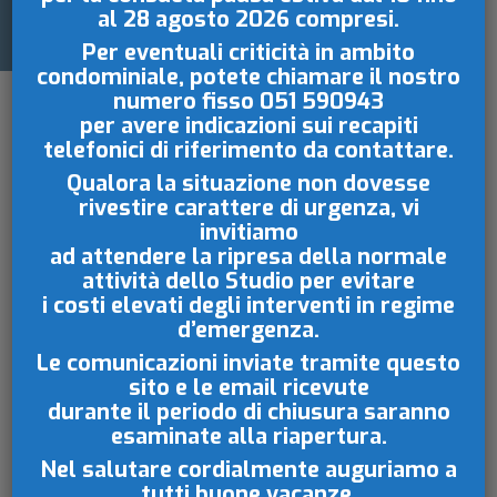
al 28 agosto 2026
compresi.
Per eventuali criticità in ambito
condominiale, potete chiamare il nostro
numero fisso
051 590943
per avere indicazioni sui recapiti
telefonici di riferimento da contattare.
Qualora la situazione non dovesse
rivestire carattere di urgenza, vi
invitiamo
La Prassi di Riferimento UNI sul
ad attendere la ripresa della normale
attività dello Studio per evitare
procedimento di mediazione civile è
i costi elevati degli interventi in regime
finalmente realtà.
d’emergenza.
Hanno partecipato al tavolo di lavoro il
Le comunicazioni inviate tramite questo
Responsabile di ICAF dott. Ivan Giordano
sito e le email ricevute
(project leader) e i mediatori ICAF facenti
durante il periodo di chiusura saranno
esaminate
alla riapertura.
parte del Centro Studi ADR.
Nel salutare cordialmente auguriamo a
Di seguito è possibile visionare
il
tutti buone vacanze.