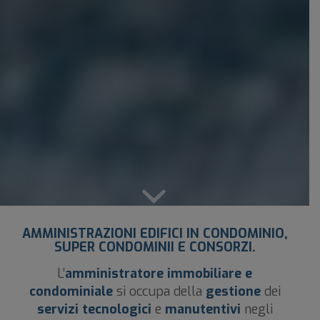
AMMINISTRAZIONI EDIFICI IN CONDOMINIO,
SUPER CONDOMINII E CONSORZI.
L’
amministratore immobiliare e
condominiale
si occupa della
gestione
dei
servizi tecnologici
e
manutentivi
negli