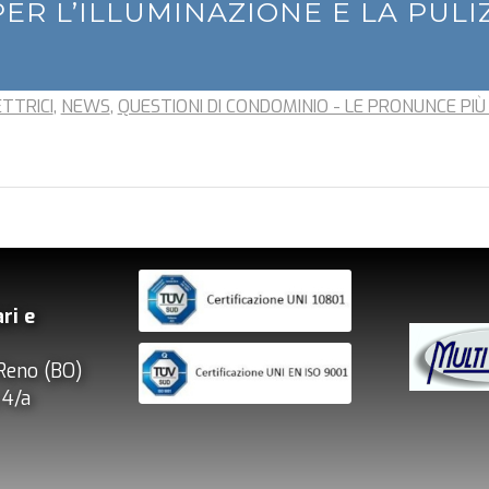
ER L’ILLUMINAZIONE E LA PULI
ETTRICI
,
NEWS
,
QUESTIONI DI CONDOMINIO - LE PRONUNCE PIÙ
ri e
Reno (BO)
, 4/a