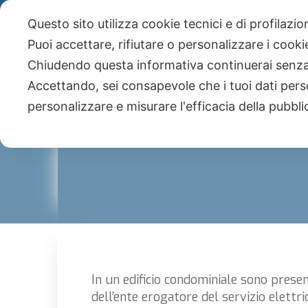
Telefono +39 051 590943 - Studio Paone S.
Questo sito utilizza cookie tecnici e di profilazi
NEWS
Newsletter
Puoi accettare, rifiutare o personalizzare i cook
Chiudendo questa informativa continuerai senz
Accettando, sei consapevole che i tuoi dati pers
personalizzare e misurare l'efficacia della pubbli
In un edificio condominiale sono presenti
dell’ente erogatore del servizio elettri