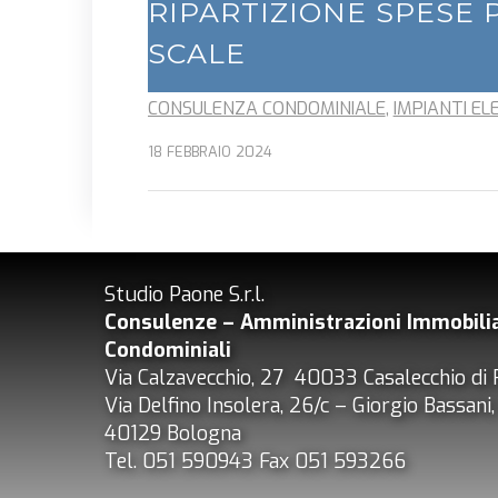
RIPARTIZIONE SPESE P
SCALE
CONSULENZA CONDOMINIALE
,
IMPIANTI EL
18 FEBBRAIO 2024
Studio Paone S.r.l.
Consulenze – Amministrazioni
Immobilia
Condominiali
Via Calzavecchio, 27 40033 Casalecchio di 
Via Delfino Insolera, 26/c – Giorgio Bassani
40129 Bologna
Tel. 051 590943 Fax 051 593266