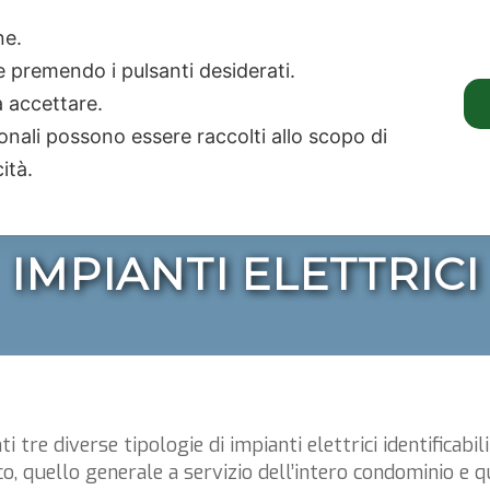
rl. Consulenze e Amministrazioni Immobiliari e Condominiali
one.
ie premendo i pulsanti desiderati.
AMMINISTRAZIONI
a accettare.
LO STUDIO
I SERVIZI
IMMOBILIARI
onali possono essere raccolti allo scopo di
cità.
IMPIANTI ELETTRICI
 tre diverse tipologie di impianti elettrici identificabil
co, quello generale a servizio dell’intero condominio e q