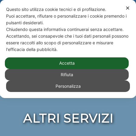
NEWS
Newsletter
✕
Questo sito utilizza cookie tecnici e di profilazione.
Puoi accettare, rifiutare o personalizzare i cookie premendo i
Telefono +39 051 590943 - Studio Paone S.rl. Consulenze e Amministrazioni
pulsanti desiderati.
Immobiliari e Condominiali
Chiudendo questa informativa continuerai senza accettare.
ACCEDI
|
NEWS
|
NEWSLETTER
|
Accettando, sei consapevole che i tuoi dati personali possono
essere raccolti allo scopo di personalizzare e misurare
l'efficacia della pubblicità.
Accetta
Rifiuta
Personalizza
Sei in:
Home
/
Servizi per gli amministratori
/
Altri servizi
ALTRI SERVIZI