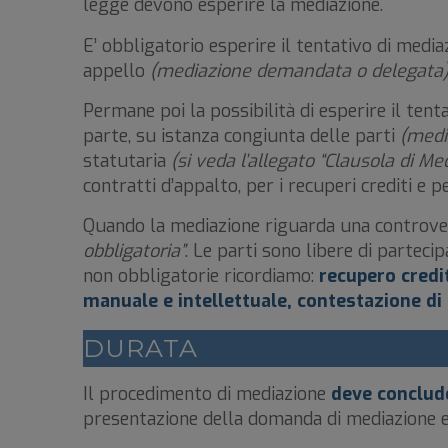
legge devono esperire la mediazione.
E’ obbligatorio esperire il tentativo di mediaz
appello
(mediazione demandata o delegata
Permane poi la possibilità di esperire il tent
parte, su istanza congiunta delle parti
(medi
statutaria
(si veda l’allegato “Clausola di Me
contratti d’appalto, per i recuperi crediti e pe
Quando la mediazione riguarda una controver
obbligatoria”
. Le parti sono libere di parteci
non obbligatorie ricordiamo:
recupero credit
manuale e intellettuale, contestazione di 
DURATA
Il procedimento di mediazione
deve conclude
presentazione della domanda di mediazione e,