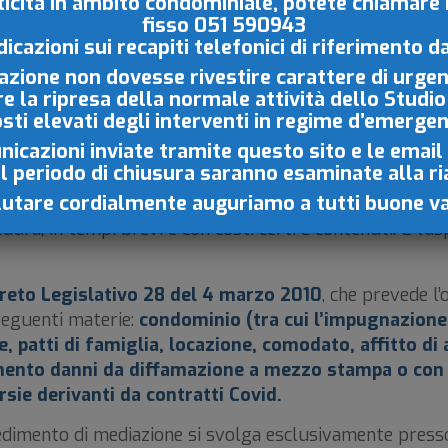
iticità in ambito condominiale, potete chiamare
fisso
051 590943
zione ed eventuali consulenze è necessario prendere 
dicazioni sui recapiti
telefonici di riferimento d
.it .
azione non dovesse rivestire carattere di urgen
re la ripresa della normale
attività dello Studio
osti elevati degli interventi in regime d’emerge
icazioni inviate tramite questo sito e le email
uzione delle controversie alternativa alla giustizia ordi
il periodo di chiusura saranno esaminate
alla r
iale ed indipendente, aiuta due o più parti a trovare u
lutare cordialmente auguriamo a tutti buone v
nte di risolvere le controversie civili e commerciali, ver
edura, in tempi brevi e con costi certi e contenuti. E l
creto Legislativo 28 del 4 marzo 2010
, che prevede l’
seguenti materie:
condominio (tra cui l’impugnazione di
e, patti di famiglia, locazione, comodato, affitto d
imento danni da diffamazione a mezzo stampa o con 
ersie derivanti da contratti Covid.
cedimento di mediazione si svolga esclusivamente presso