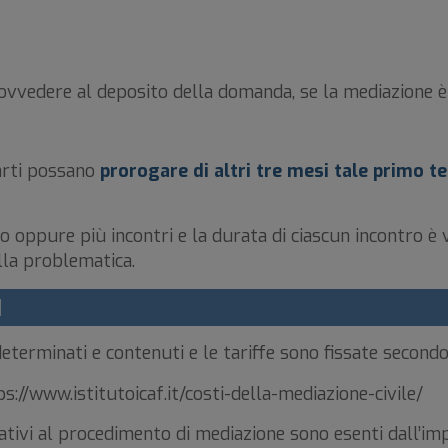
rovvedere al deposito della domanda, se la mediazione è
arti possano
prorogare di altri tre mesi tale primo 
oppure più incontri e la durata di ciascun incontro è va
lla problematica.
I
erminati e contenuti e le tariffe sono fissate secondo l
tps://www.istitutoicaf.it/costi-della-mediazione-civile/
ativi al procedimento di mediazione sono esenti dall’imp