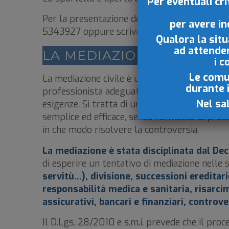
Per eventuali cr
Per la presentazione delle istanze di media
per avere in
5343927 oppure scrivendo a
bologna@icafadr
Qualora la situ
ad attende
LA MEDIAZIONE CIVILE
i c
Le comun
La mediazione civile è una procedura di risol
durante 
professionista adeguatamente formato, imparz
Nel sa
esigenze. Si tratta di uno strumento che conse
semplice ed efficace, senza formalità di proc
in che modo risolvere la controversia.
La mediazione è stata disciplinata dal De
di esperire un tentativo di mediazione nelle 
servitù…), divisione, successioni ereditari
responsabilità medica e sanitaria, risarc
assicurativi, bancari e finanziari, controv
Il D.Lgs. 28/2010 e s.m.i. prevede che il pro