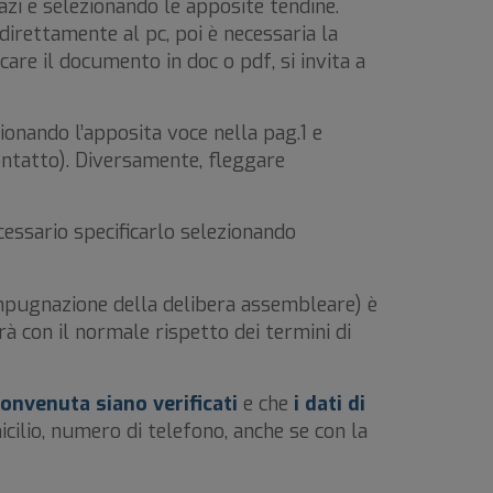
azi e selezionando le apposite tendine.
direttamente al pc, poi è necessaria la
are il documento in doc o pdf, si invita a
onando l’apposita voce nella pag.1 e
ontatto). Diversamente, fleggare
sario specificarlo selezionando
mpugnazione della delibera assembleare) è
rà con il normale rispetto dei termini di
convenuta siano verificati
e che
i dati di
micilio, numero di telefono, anche se con la