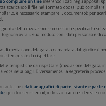
può compilare on line
inserendo i dati negli appositi sp
nza scaricando il file nel formato doc (si può compilare 
pilarlo, è necessario stampare il documento); per scaric
i.
unto della mediazione è necessario specificarlo selezi
(ognuna avrà il suo modulo con i dati personali e di c
.
 mediazione delegata o demandata dal giudice è neces
rmine temporale da rispettare.
le tempistiche da rispettare (mediazione delegata, i
ta voce nella pag.1. Diversamente, la segreteria procede
.
tante che i
dati anagrafici di parte istante
e parte 
ile
, quindi inserire email, indirizzo fisico residenza e do
.