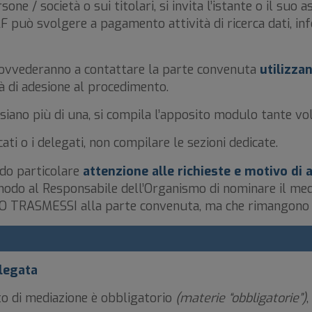
one / società o sui titolari, si invita l’istante o il suo 
F può svolgere a pagamento attività di ricerca dati, in
provvederanno a contattare la parte convenuta
utilizza
 di adesione al procedimento.
 siano più di una, si compila l’apposito modulo tante vo
ati o i delegati, non compilare le sezioni dedicate.
ndo particolare
attenzione alle richieste e motivo di
odo al Responsabile dell’Organismo di nominare il medi
 TRASMESSI alla parte convenuta, ma che rimangono ad
elegata
nto di mediazione è obbligatorio
(materie “obbligatorie”)
,