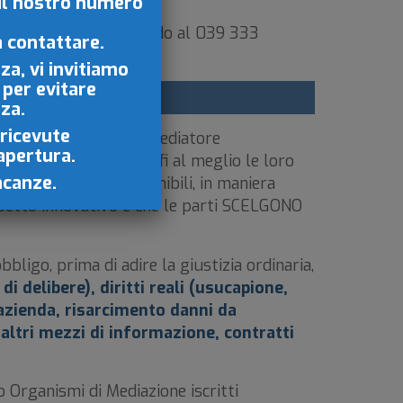
 il nostro numero
appuntamento telefonando al 039 333
a contattare.
za, vi invitiamo
 per evitare
nza.
 ricevute
naria, nella quale un mediatore
iapertura.
n accordo che soddisfi al meglio le loro
acanze.
tenti su diritti disponibili, in maniera
’aspetto innovativo è che le parti SCELGONO
obbligo, prima di adire la giustizia ordinaria,
 delibere), diritti reali (usucapione,
i azienda, risarcimento danni da
altri mezzi di informazione, contratti
 Organismi di Mediazione iscritti