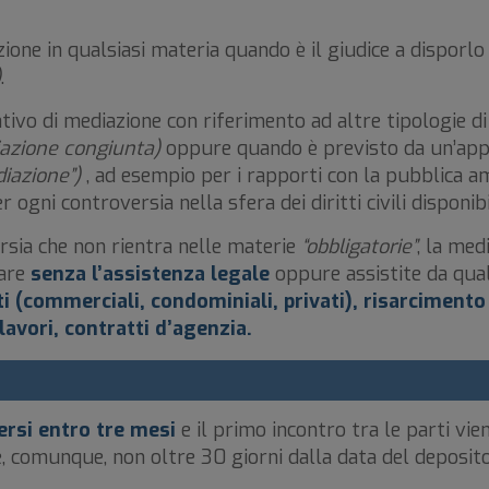
ione in qualsiasi materia quando è il giudice a disporlo 
)
.
ativo di mediazione con riferimento ad altre tipologie di 
azione congiunta)
oppure quando è previsto da un’appo
diazione”)
, ad esempio per i rapporti con la pubblica am
r ogni controversia nella sfera dei diritti civili disponibi
sia che non rientra nelle materie
“obbligatorie”
, la med
pare
senza l’assistenza legale
oppure assistite da qual
i (commerciali, condominiali, privati), risarcimento
lavori, contratti d’agenzia.
rsi entro tre mesi
e il primo incontro tra le parti vi
 comunque, non oltre 30 giorni dalla data del deposito