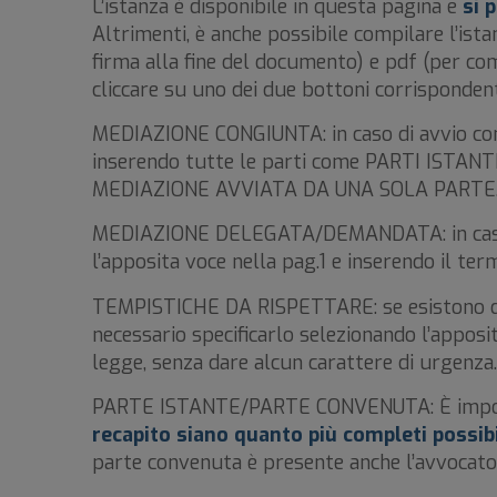
L’istanza è disponibile in questa pagina e
si 
Altrimenti, è anche possibile compilare l’ista
firma alla fine del documento) e pdf (per com
cliccare su uno dei due bottoni corrispondent
MEDIAZIONE CONGIUNTA: in caso di avvio congi
inserendo tutte le parti come PARTI ISTANTI 
MEDIAZIONE AVVIATA DA UNA SOLA PARTE
MEDIAZIONE DELEGATA/DEMANDATA: in caso di
l’apposita voce nella pag.1 e inserendo il te
TEMPISTICHE DA RISPETTARE: se esistono del
necessario specificarlo selezionando l’apposi
legge, senza dare alcun carattere di urgenza
PARTE ISTANTE/PARTE CONVENUTA: È impor
recapito siano quanto più completi possib
parte convenuta è presente anche l’avvocato