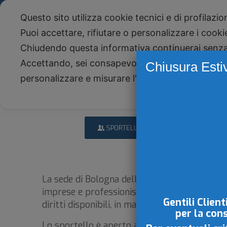
Telefono +39 051 590943 - Studio Paone S.
Questo sito utilizza cookie tecnici e di profilazi
NEWS
Newsletter
Puoi accettare, rifiutare o personalizzare i cook
Chiudendo questa informativa continuerai senz
Accettando, sei consapevole che i tuoi dati pers
Chiusura Esti
personalizzare e misurare l'efficacia della pubbli
SPORTELLO ICAF
La sede di Bologna dell’Organismo di Mediazion
imprese e professionisti che necessitano dell
Gentili Client
diritti disponibili, in maniera semplice ed eff
per la con
Lo sportello è aperto al pubblico per informa