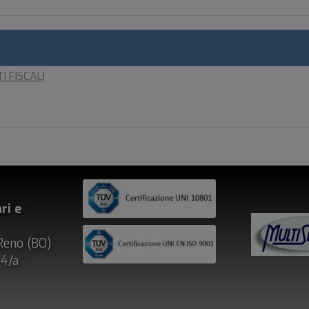
I FISCALI
ri e
Reno (BO)
, 4/a