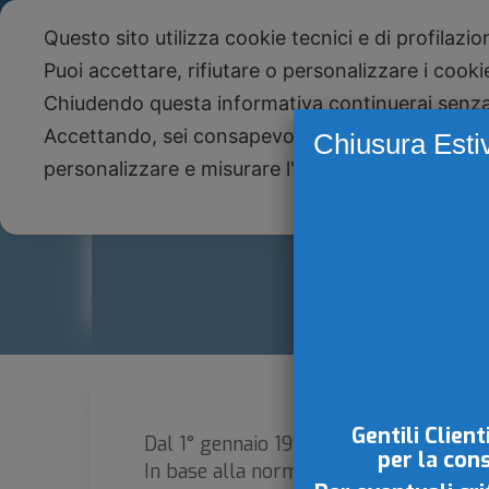
Telefono +39 051 590943 - Studio Paone S.
Questo sito utilizza cookie tecnici e di profilazi
NEWS
Newsletter
Puoi accettare, rifiutare o personalizzare i cook
Chiudendo questa informativa continuerai senz
Accettando, sei consapevole che i tuoi dati pers
Chiusura Esti
personalizzare e misurare l'efficacia della pubbli
GL
Gentili Client
Dal 1° gennaio 1998 il condominio è so
per la con
In base alla normativa vigente, l’ammi