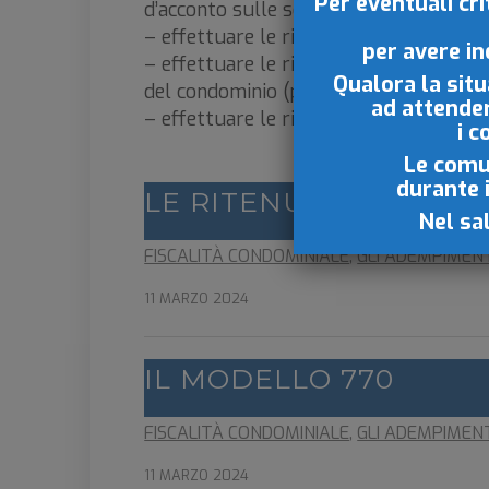
Per eventuali cr
d’acconto sulle somme erogate a talun
– effettuare le ritenute d’acconto sul
per avere in
– effettuare le ritenute d’acconto sul
Qualora la situ
del condominio (per esempio profession
ad attende
– effettuare le ritenute d’acconto su
i c
Le comun
durante 
LE RITENUTE D’ACCO
Nel sa
FISCALITÀ CONDOMINIALE
,
GLI ADEMPIMENT
11 MARZO 2024
IL MODELLO 770
FISCALITÀ CONDOMINIALE
,
GLI ADEMPIMENT
11 MARZO 2024