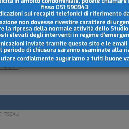
iticità in ambito condominiale, potete chiamare
i soggetti:
fisso
051 590943
le somme erogate ai dipendenti condominiali (per esempi
dicazioni sui recapiti
telefonici di riferimento d
le somme rogate ai lavoratori autonomi che effettuino 
azione non dovesse rivestire carattere di urgen
isti).
re la ripresa della normale
attività dello Studio
lle somme erogate allo stesso amministratore.
osti elevati degli interventi in regime d’emerge
icazioni inviate tramite questo sito e le email
il periodo di chiusura saranno esaminate
alla r
NTO
lutare cordialmente auguriamo a tutti buone v
I FISCALI
I FISCALI