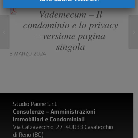
Vademecum – Il
condominio e la privacy
Regolamento UE 2016/679 – GDPR
– versione pagina
Co
General Data Protection Regulation
singola
3 MARZO 2024
Studio Paone S.r.l.
Consulenze – Amministrazioni
Immobiliari e Condominiali
Via Calzavecchio, 27 40033 Casalecchio
di Reno (BO)