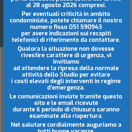
al 28 agosto 2026
compresi.
IL CONDOMINIO
Per eventuali criticità in ambito
condominiale, potete chiamare il nostro
E LA PRIVACY
numero fisso
051 590943
per avere indicazioni sui recapiti
telefonici di riferimento da contattare.
Qualora la situazione non dovesse
rivestire carattere di urgenza, vi
invitiamo
ad attendere la ripresa della normale
attività dello Studio per evitare
i costi elevati degli interventi in regime
d’emergenza.
Allegati
Le comunicazioni inviate tramite questo
sito e le email ricevute
Vademecum - Il condominio e la
durante il periodo di chiusura saranno
esaminate
alla riapertura.
privacy - versione pagina singola
(2
Nel salutare cordialmente auguriamo a
MB)
tutti buone vacanze.