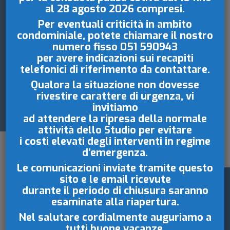
al 28 agosto 2026
compresi.
CONTABILITÀ
Per eventuali criticità in ambito
condominiale, potete chiamare il nostro
CONDOMINIALE
numero fisso
051 590943
per avere indicazioni sui recapiti
IN IN
telefonici di riferimento da contattare.
Qualora la situazione non dovesse
OUTSOURCING
rivestire carattere di urgenza, vi
invitiamo
ad attendere la ripresa della normale
attività dello Studio per evitare
i costi elevati degli interventi in regime
d’emergenza.
Le comunicazioni inviate tramite questo
CONTABILITÀ
sito e le email ricevute
durante il periodo di chiusura saranno
CONDOMINIALE
esaminate
alla riapertura.
ESTERNALIZZATA
Nel salutare cordialmente auguriamo a
tutti buone vacanze.