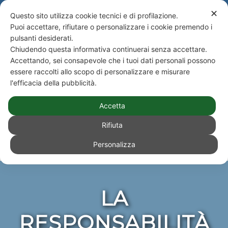
NEWS
Newsletter
✕
Questo sito utilizza cookie tecnici e di profilazione.
Puoi accettare, rifiutare o personalizzare i cookie premendo i
Telefono +39 051 590943 - Studio Paone S.rl. Consulenze e Amministrazioni
pulsanti desiderati.
Immobiliari e Condominiali
Chiudendo questa informativa continuerai senza accettare.
ACCEDI
|
NEWS
|
NEWSLETTER
|
Accettando, sei consapevole che i tuoi dati personali possono
essere raccolti allo scopo di personalizzare e misurare
l'efficacia della pubblicità.
Accetta
Rifiuta
Personalizza
Sei in:
Impianti e normativa tecnica
/
Impianti elettrici
/
La responsabilità dell’Amministratore
LA
RESPONSABILITÀ