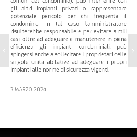
comuni del condominio), può interferire con
gli altri impianti privati o rappresentare
potenziale pericolo per chi frequenta il
condominio. In tal caso l’amministratore
risulterebbe responsabile e per evitare simili
casi, oltre ad adeguare e manutenere in piena
efficienza gli impianti condominiali, può
Re
La messa a terra
spingersi anche a sollecitare i proprietari delle
Ge
singole unità abitative ad adeguare i propri
impianti alle norme di sicurezza vigenti.
3 MARZO 2024