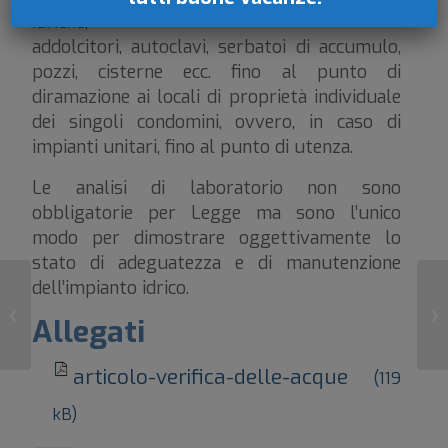
idriche,
addolcitori, autoclavi, serbatoi di accumulo,
pozzi, cisterne ecc. fino al punto di
diramazione ai locali di proprietà individuale
dei singoli condomini, ovvero, in caso di
impianti unitari, fino al punto di utenza.
Le analisi di laboratorio non sono
obbligatorie per Legge ma sono l’unico
modo per dimostrare oggettivamente lo
stato di adeguatezza e di manutenzione
dell’impianto idrico.
IGM – SOCIETA’ DI REVISIONE
CONDOMINIALE E DI ENTI DI
L’
Allegati
GESTIONE DI IMMOB...
articolo-verifica-delle-acque
(119
kB)