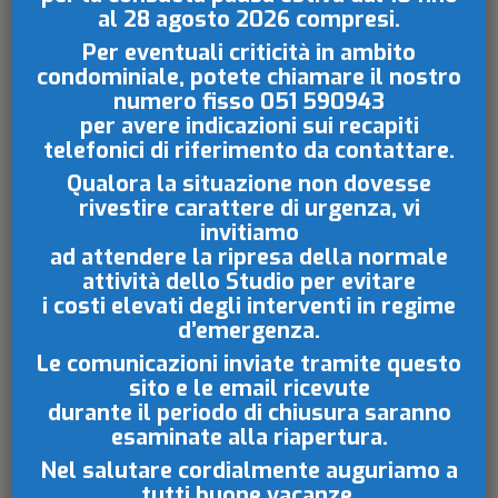
E DI ENTI DI GESTIONE DI IMMOBILI
al 28 agosto 2026
compresi.
Per eventuali criticità in ambito
20 ANNI DI RICERCA E SPERIMENTAZIONE
condominiale, potete chiamare il nostro
numero fisso
051 590943
MESSI A DISPOSIZIONE DELLA REVISIONE
per avere indicazioni sui recapiti
CONDOMINIALE
telefonici di riferimento da contattare.
La società fondata e diretta dal dott. Ivan
Qualora la situazione non dovesse
Giordano, ha oggi €.180.000,00 di capitale
rivestire carattere di urgenza, vi
sociale interamente versato, a tutela dei
invitiamo
ad attendere la ripresa della normale
propri utenti e per affermarsi sul mercato
attività dello Studio per evitare
con basi che garantiscono adeguati
i costi elevati degli interventi in regime
investimenti nella formazione abilitante e
d’emergenza.
continua dei propri revisori condominiali.
Le comunicazioni inviate tramite questo
L’esigenza di strutturare la società con basi
sito e le email ricevute
durante il periodo di chiusura saranno
solide rappresenta un ulteriore indice della
esaminate
alla riapertura.
serietà con cui si è inteso affrontare l’ampia
area dei servizi legate alla revisione
Nel salutare cordialmente auguriamo a
tutti buone vacanze.
condominiale, a fronte di realtà sempre più