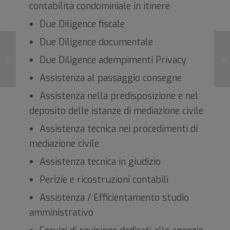
contabilità condominiale in itinere
Due Diligence fiscale
Due Diligence documentale
N
Deroga al criterio legale di
Due Diligence adempimenti Privacy
AC
ripartizione delle spese
21
Assistenza al passaggio consegne
Assistenza nella predisposizione e nel
deposito delle istanze di mediazione civile
Assistenza tecnica nei procedimenti di
mediazione civile
Assistenza tecnica in giudizio
Perizie e ricostruzioni contabili
Assistenza / Efficientamento studio
amministrativo