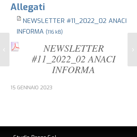
Allegati
NEWSLETTER #11_2022_02 ANACI
INFORMA
(116 kB)
NEWSLETTER
Mo
Art. 1102 – Uso della cosa comune
Bi
#11_2022_02 ANACI
INFORMA
15 GENNAIO 2023