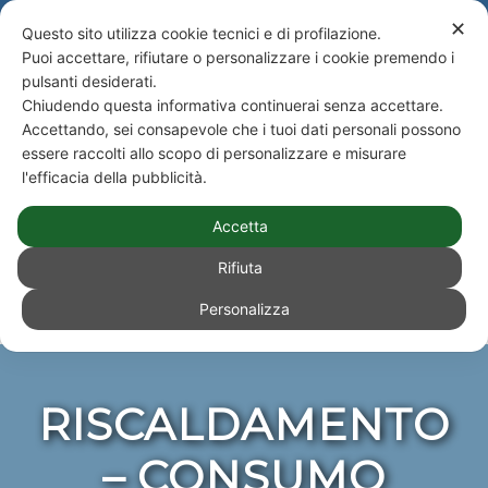
NEWS
Newsletter
✕
Questo sito utilizza cookie tecnici e di profilazione.
Puoi accettare, rifiutare o personalizzare i cookie premendo i
Telefono +39 051 590943 - Studio Paone S.rl. Consulenze e Amministrazioni
pulsanti desiderati.
Immobiliari e Condominiali
Chiudendo questa informativa continuerai senza accettare.
ACCEDI
|
NEWS
|
NEWSLETTER
|
Accettando, sei consapevole che i tuoi dati personali possono
essere raccolti allo scopo di personalizzare e misurare
l'efficacia della pubblicità.
Accetta
Rifiuta
Personalizza
Sei in:
Impianti e normativa tecnica
/
Impianti di riscaldamento centralizzati
/
Riscaldamento – Consumo involontario
RISCALDAMENTO
– CONSUMO