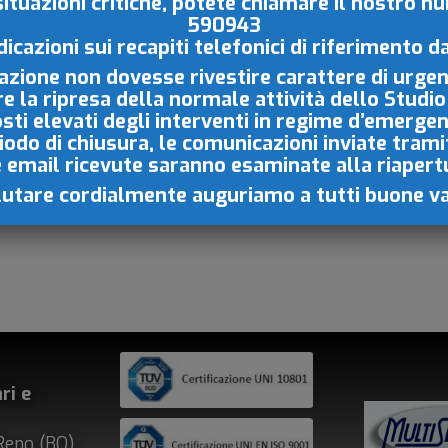
situazioni critiche, potete chiamare il nostro 
590943
to fotovoltaico condominiale
per la produzione di ene
dicazioni sui recapiti
telefonici di riferimento d
occaggio parziale
per massimizzare l’autocons
azione non dovesse rivestire carattere di urgen
niente. Si tratta di un investimento in grado di pr
re la ripresa della normale
attività dello Studio
averso l’autoproduzione, auto-consumo di energia elet
osti elevati degli interventi in regime d’emerge
ascensore, pompe dell’acqua, luci scale, luci esterne, ri
iodo di chiusura, le comunicazioni inviate tram
e email ricevute saranno esaminate
alla riapert
lutare cordialmente auguriamo a tutti buone v
ri e
Reno (BO)