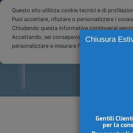
Telefono +39 051 590943 - Studio Paone S.
Questo sito utilizza cookie tecnici e di profilazi
NEWS
Newsletter
Puoi accettare, rifiutare o personalizzare i cook
Chiudendo questa informativa continuerai senz
Accettando, sei consapevole che i tuoi dati pers
Chiusura Esti
personalizzare e misurare l'efficacia della pubbli
I
Gentili Client
per la con