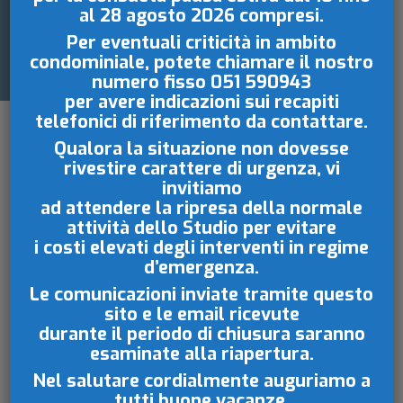
al 28 agosto 2026
compresi.
CONTRATTUALE
Per eventuali criticità in ambito
condominiale, potete chiamare il nostro
numero fisso
051 590943
per avere indicazioni sui recapiti
telefonici di riferimento da contattare.
Qualora la situazione non dovesse
rivestire carattere di urgenza, vi
invitiamo
ad attendere la ripresa della normale
attività dello Studio per evitare
i costi elevati degli interventi in regime
Il regolamento di condominio può anche
d’emergenza.
essere unilateralmente
predisposto
Le comunicazioni inviate tramite questo
dall’originario unico proprietario
(o
sito e le email ricevute
costruttore) dello stabile condominiale,
durante il periodo di chiusura saranno
prima di frazionare la proprietà del
esaminate
alla riapertura.
medesimo in una pluralità di proprietà
Nel salutare cordialmente auguriamo a
esclusive e di parti comuni indivise.
tutti buone vacanze.