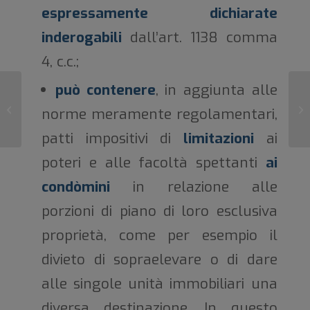
espressamente dichiarate
inderogabili
dall’art. 1138 comma
4, c.c.;
può contenere
, in aggiunta alle
Cosa deve contenere il
Am
norme meramente regolamentari,
Regolamento
la
patti impositivi di
limitazioni
ai
poteri e alle facoltà spettanti
ai
condòmini
in relazione alle
porzioni di piano di loro esclusiva
proprietà, come per esempio il
divieto di sopraelevare o di dare
alle singole unità immobiliari una
diversa destinazione. In questo