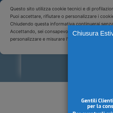
Telefono +39 051 590943 - Studio Paone S.
Questo sito utilizza cookie tecnici e di profilazi
NEWS
Newsletter
Puoi accettare, rifiutare o personalizzare i cook
Chiudendo questa informativa continuerai senz
Accettando, sei consapevole che i tuoi dati pers
Chiusura Esti
personalizzare e misurare l'efficacia della pubbli
Gentili Client
per la con