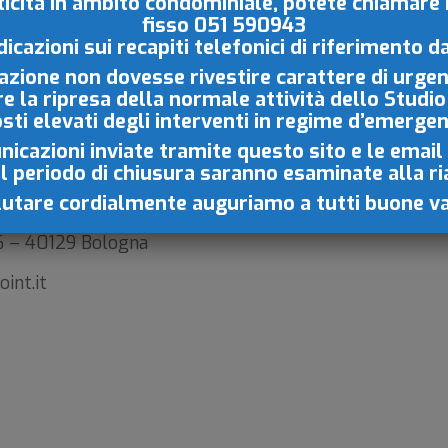
iticità in ambito condominiale, potete chiamare
fisso
051 590943
 condominiale
dicazioni sui recapiti
telefonici di riferimento d
azione non dovesse rivestire carattere di urgen
 DI BOLOGNA
re la ripresa della normale
attività dello Studio
osti elevati degli interventi in regime d’emerge
icazioni inviate tramite questo sito e le email
il periodo di chiusura saranno esaminate
alla r
lutare cordialmente auguriamo a tutti buone v
t
26 – 40129 Bologna
int.it