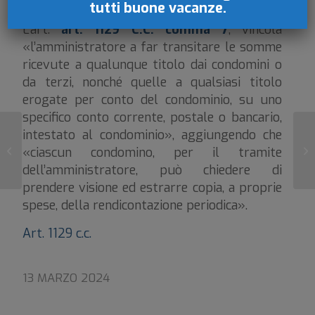
di credito bancaria.
tutti buone vacanze.
L’art.
art. 1129 C.C. comma 7
, vincola
«l’amministratore a far transitare le somme
ricevute a qualunque titolo dai condomini o
da terzi, nonché quelle a qualsiasi titolo
erogate per conto del condominio, su uno
specifico
conto corrente
, postale o bancario,
intestato al condominio», aggiungendo che
«ciascun condomino, per il tramite
Opposizione a decreto ingiuntivo
Le
dell’amministratore, può chiedere di
prendere visione ed estrarre copia, a proprie
spese, della rendicontazione periodica».
Art. 1129 c.c.
13 MARZO 2024