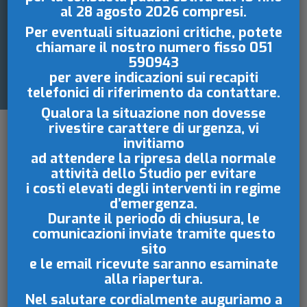
al 28 agosto 2026
compresi.
CORRENTE
Per eventuali situazioni critiche, potete
chiamare il nostro numero fisso
051
CONDOMINIALE
590943
per avere indicazioni sui recapiti
telefonici di riferimento da contattare.
Qualora la situazione non dovesse
rivestire carattere di urgenza, vi
invitiamo
ad attendere la ripresa della normale
attività dello Studio per evitare
i costi elevati degli interventi in regime
d’emergenza.
Durante il periodo di chiusura, le
L’apertura del
conto corrente
rientra tra le
comunicazioni inviate tramite questo
attribuzioni autonomamente conferite
sito
all’amministratore e non impone, di per sé,
e le email ricevute saranno esaminate
specifiche autorizzazioni assembleari,
alla riapertura.
necessarie, invece, per l’apertura di una linea
Nel salutare cordialmente auguriamo a