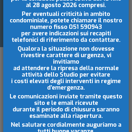
al 28 agosto 2026
compresi.
IN MATERIA DI
Per eventuali criticità in ambito
condominiale, potete chiamare il nostro
CONDOMINIO
numero fisso
051 590943
per avere indicazioni sui recapiti
telefonici di riferimento da contattare.
Qualora la situazione non dovesse
rivestire carattere di urgenza, vi
invitiamo
ad attendere la ripresa della normale
attività dello Studio per evitare
i costi elevati degli interventi in regime
d’emergenza.
Codice-civile-del-condominio
Le comunicazioni inviate tramite questo
sito e le email ricevute
Allegati
durante il periodo di chiusura saranno
esaminate
alla riapertura.
Codice-civile-del-condominio
(131
Nel salutare cordialmente auguriamo a
tutti buone vacanze.