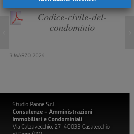
kB)
Codice-civile-del-
condominio
L’assemblea del super
Co
Condominio e le maggioranze
es
3 MARZO 2024
Studio Paone S.r.l.
Consulenze – Amministrazioni
Immobiliari e Condominiali
Via Calzavecchio, 27 40033 Casalecchio