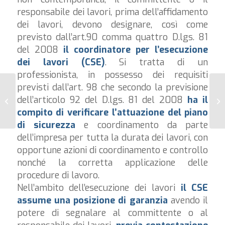
responsabile dei lavori, prima dell’affidamento
dei lavori, devono designare, così come
previsto dall’art.90 comma quattro D.lgs. 81
del 2008
il coordinatore
per l’esecuzione
dei lavori (CSE)
. Si tratta di un
professionista, in possesso dei requisiti
previsti dall’art. 98 che secondo la previsione
Il Responsabile dei Lavori nei
Ch
dell’articolo 92 del D.lgs. 81 del 2008
ha
il
cantieri temporanei
ca
compito di verificare l’attuazione del piano
di sicurezza
e coordinamento da parte
dell’impresa per tutta la durata dei lavori, con
opportune azioni di coordinamento e controllo
nonché la corretta applicazione delle
procedure di lavoro.
Nell’ambito dell’esecuzione dei lavori
il CSE
assume una posizione di garanzia
avendo il
potere di segnalare al committente o al