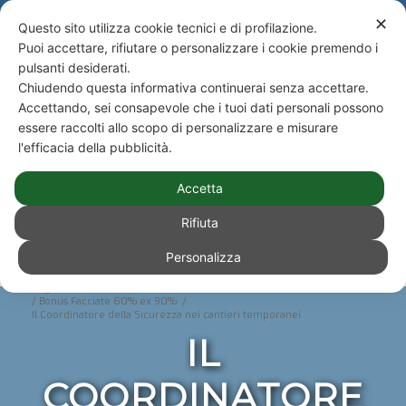
NEWS
Newsletter
✕
Questo sito utilizza cookie tecnici e di profilazione.
Puoi accettare, rifiutare o personalizzare i cookie premendo i
Telefono +39 051 590943 - Studio Paone S.rl. Consulenze e Amministrazioni
pulsanti desiderati.
Immobiliari e Condominiali
Chiudendo questa informativa continuerai senza accettare.
ACCEDI
|
NEWS
|
NEWSLETTER
|
Accettando, sei consapevole che i tuoi dati personali possono
essere raccolti allo scopo di personalizzare e misurare
l'efficacia della pubblicità.
Accetta
Rifiuta
Personalizza
Sei in:
Fiscalità condominiale
/
I bonus fiscali sui lavori di manutenzione e riqualificazione
degli immobili
/
Bonus Facciate 60% ex 90%
/
Il Coordinatore della Sicurezza nei cantieri temporanei
IL
COORDINATORE