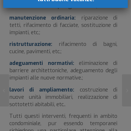
attinenti a diverse tipologie di lavori, tra cui:
manutenzione ordinaria:
riparazione di
tetti, rifacimento di facciate, sostituzione di
impianti, etc.;
ristrutturazione:
rifacimento di bagni,
cucine, pavimenti, etc.;
adeguamenti normativi:
eliminazione di
barriere architettoniche, adeguamento degli
impianti alle nuove normative.;
Il
lavori di ampliamento:
costruzione di
Il Condominio luogo di lavoro
ca
nuove unità immobiliari, realizzazione di
sottotetti abitabili, etc..
Tutti questi interventi, frequenti in ambito
condominiale, pur essendo temporanei
richiedono una particolare attenzione alla