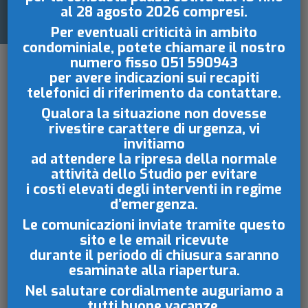
al 28 agosto 2026
compresi.
Per eventuali criticità in ambito
condominiale, potete chiamare il nostro
numero fisso
051 590943
per avere indicazioni sui recapiti
telefonici di riferimento da contattare.
Qualora la situazione non dovesse
rivestire carattere di urgenza, vi
invitiamo
Un
cantiere temporaneo
è un’area
ad attendere la ripresa della normale
attività dello Studio per evitare
delimitata dove vengono svolti lavori di
i costi elevati degli interventi in regime
costruzione, manutenzione o
d’emergenza.
ristrutturazione.
Le comunicazioni inviate tramite questo
Nel condominio possono riguardare sia le
sito e le email ricevute
p
arti comuni
(quali ad esempio scale,
durante il periodo di chiusura saranno
esaminate
alla riapertura.
ascensori, tetti, facciate, ecc.), che le u
nità
immobiliari private
(singoli
Nel salutare cordialmente auguriamo a
appartamenti/negozi/garage) ed essere
tutti buone vacanze.