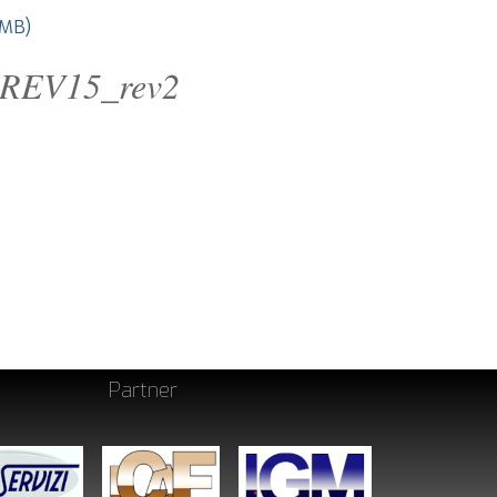
 MB)
s_REV15_rev2
Partner