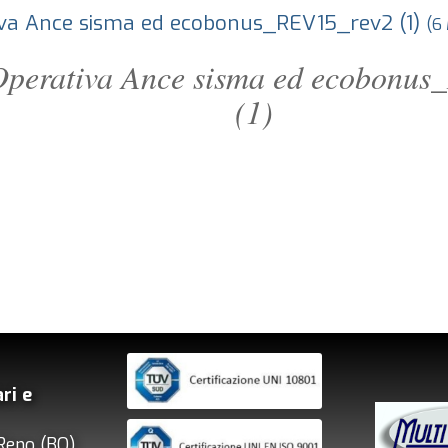
iva Ance sisma ed ecobonus_REV15_rev2 (1)
(6
Operativa Ance sisma ed ecobonu
(1)
ri e
Reno (BO)