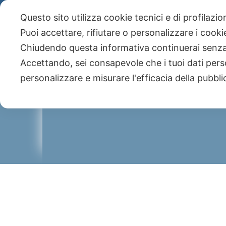
Telefono +39 051 590943 - Studio Paone S.
Questo sito utilizza cookie tecnici e di profilazi
NEWS
Newsletter
Puoi accettare, rifiutare o personalizzare i cook
Chiudendo questa informativa continuerai senz
Accettando, sei consapevole che i tuoi dati pers
personalizzare e misurare l'efficacia della pubbli