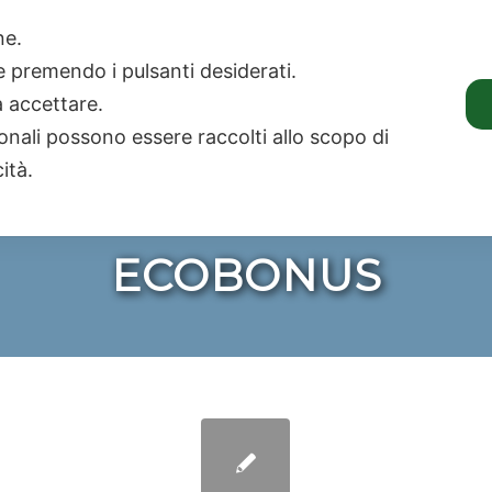
rl. Consulenze e Amministrazioni Immobiliari e Condominiali
one.
ie premendo i pulsanti desiderati.
AMMINISTRAZIONI
a accettare.
LO STUDIO
I SERVIZI
IMMOBILIARI
onali possono essere raccolti allo scopo di
Sei in:
Fiscalità condominiale
/
I bonus fiscali sui lavori di man
cità.
ECOBONUS