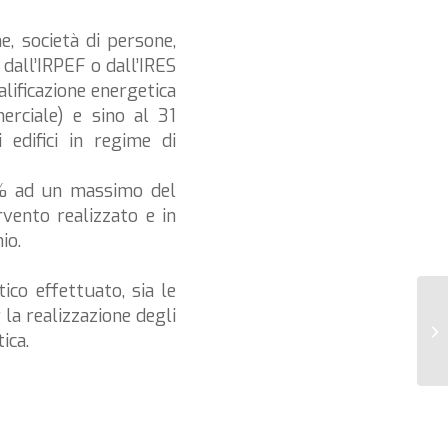
e, società di persone,
e dall’IRPEF o dall’IRES
lificazione energetica
merciale) e sino al 31
 edifici in regime di
0% ad un massimo del
vento realizzato e in
io.
tico effettuato, sia le
la realizzazione degli
Bo
ica.
te