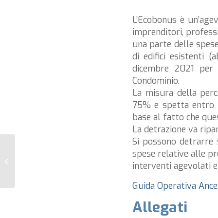
L’Ecobonus è un’agevo
imprenditori, professio
una parte delle spese 
di edifici esistenti 
dicembre 2021 per gl
Condominio.
La misura della per
75% e spetta entro u
base al fatto che que
La detrazione va ripar
Si possono detrarre si
spese relative alle pr
Sismabonus
interventi agevolati e
Guida Operativa Anc
Allegati