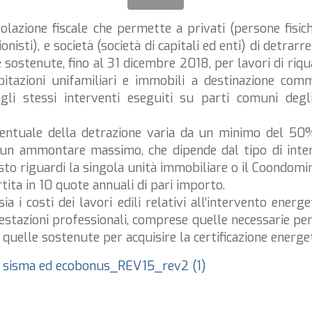
lazione fiscale che permette a privati (persone fisich
nisti), e società (società di capitali ed enti) di detrarr
sostenute, fino al 31 dicembre 2018, per lavori di riqua
(abitazioni unifamiliari e immobili a destinazione com
i stessi interventi eseguiti su parti comuni degli
centuale della detrazione varia da un minimo del 5
n ammontare massimo, che dipende dal tipo di inter
sto riguardi la singola unità immobiliare o il Coondomin
tita in 10 quote annuali di pari importo.
a i costi dei lavori edili relativi all’intervento energe
estazioni professionali, comprese quelle necessarie per 
 quelle sostenute per acquisire la certificazione energet
e sisma ed ecobonus_REV15_rev2 (1)